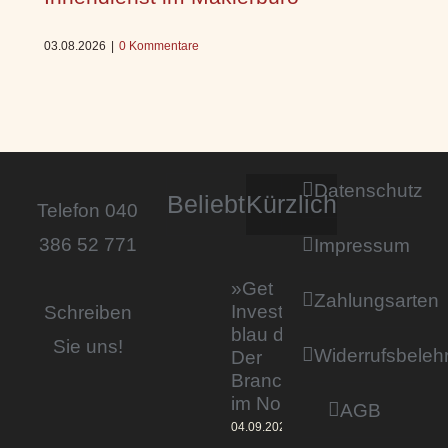
03.08.2026
|
0 Kommentare
Datenschutz
Beliebt
Kürzlich
Telefon 040
386 52 771
Impressum
»Get
Zahlungsarten
Invested by
Schreiben
blau direkt«:
Sie uns!
Widerrufsbeleh
Der
Branchentag
im Norden
AGB
04.09.2023