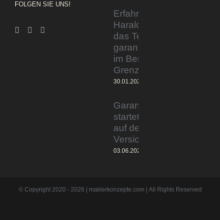
FOLGEN SIE UNS!
Erfahrener Experte
Harald Wesely stärkt
das Team von
garantiertmehrnetto.de
im Bereich
Grenzgänger
30.01.2024
Garantiertmehrnetto.de®
startet Vermittlerplattform
auf deutschem
Versicherungsmarkt
03.06.2023
© Copyright 2020 -
2026 | maklerkonzepte.com | All Rights Reserved
Instagram
Facebook
X
Pinterest