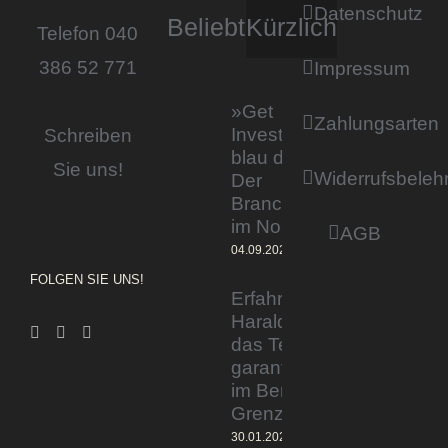
Datenschutz
Beliebt
Kürzlich
Telefon 040
386 52 771
Impressum
»Get
Zahlungsarten
Invested by
Schreiben
blau direkt«:
Sie uns!
Widerrufsbeleh
Der
Branchentag
im Norden
AGB
04.09.2023
FOLGEN SIE UNS!
Erfahrener Experte
Harald Wesely stärkt
das Team von
garantiertmehrnetto.de
im Bereich
Grenzgänger
30.01.2024