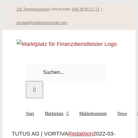
Zum
Zur Terminbuchung
| Anruf unter:
040 38 65 27 71
|
Inhalt
kontakt@maklerkonzepte.com
springen
Suche
nach:
Start
Marktplatz
Maklerkonzepte
News
TUTUS AG | VORTIVA
Redaktion
2022-03-