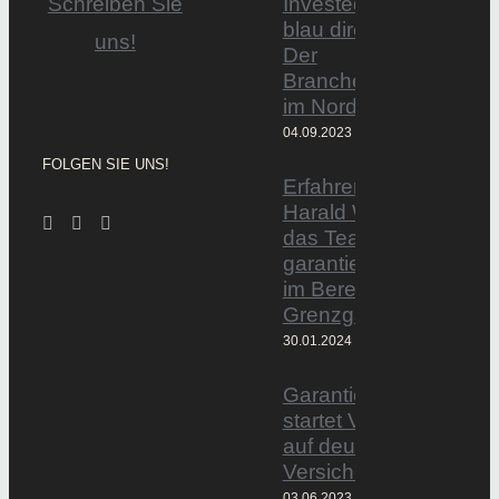
Invested by
Schreiben Sie
blau direkt«:
uns!
Der
Branchentag
im Norden
04.09.2023
FOLGEN SIE UNS!
Erfahrener Experte
Harald Wesely stärkt
das Team von
garantiertmehrnetto.d
im Bereich
Grenzgänger
30.01.2024
Garantiertmehrnetto.
startet Vermittlerplattf
auf deutschem
Versicherungsmarkt
03.06.2023