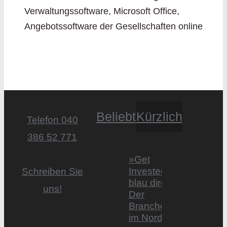
Verwaltungssoftware, Microsoft Office,
Angebotssoftware der Gesellschaften online
Beliebt
Kürzlich
Telefon 040
386 52 771
»Get
Invested by
Schreiben Sie
blau direkt«:
uns!
Der
Branchentag
im Norden