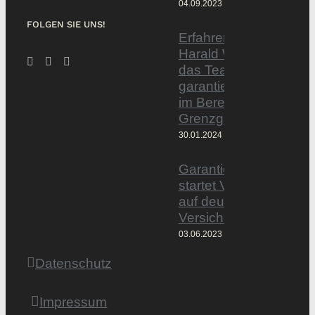
04.09.2023
FOLGEN SIE UNS!
Erfahrener Experte
Harald Wesely stärkt
das Team von
garantiertmehrnetto.d
im Bereich
Grenzgänger
30.01.2024
Garantiertmehrnetto.
startet Vermittlerplattf
auf deutschem
Versicherungsmarkt
03.06.2023
Datenschutz
Impressum