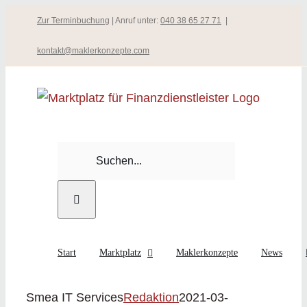
Zum
Zur Terminbuchung
| Anruf unter:
040 38 65 27 71
|
Inhalt
kontakt@maklerkonzepte.com
springen
Suche
nach:
Start
Marktplatz
Maklerkonzepte
News
Smea IT Services
Redaktion
2021-03-