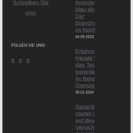
Invested by
Schreiben Sie
blau direkt«:
uns!
Der
Branchentag
im Norden
04.09.2023
FOLGEN SIE UNS!
Erfahrener Experte
Harald Wesely stärkt
das Team von
garantiertmehrnetto.d
im Bereich
Grenzgänger
30.01.2024
Garantiertmehrnetto.
startet Vermittlerplattf
auf deutschem
Versicherungsmarkt