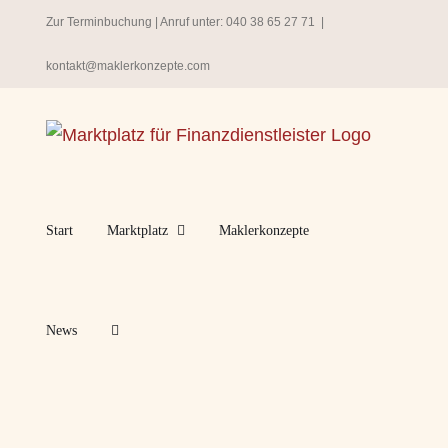
Zum
Zur Terminbuchung
| Anruf unter:
040 38 65 27 71
|
Inhalt
kontakt@maklerkonzepte.com
springen
Start
Marktplatz
Maklerkonzepte
News