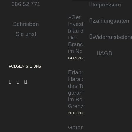
386 52 771
Impressum
»Get
Zahlungsarten
Invested by
Schreiben
blau direkt«:
Sie uns!
Widerrufsbeleh
Der
Branchentag
im Norden
AGB
04.09.2023
FOLGEN SIE UNS!
Erfahrener Experte
Harald Wesely stärkt
das Team von
garantiertmehrnetto.de
im Bereich
Grenzgänger
30.01.2024
Garantiertmehrnetto.de®