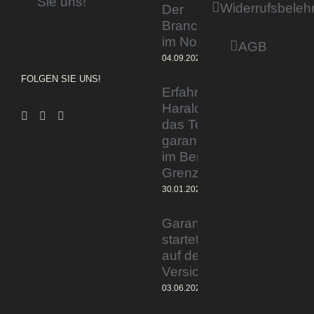
Sie uns!
Widerrufsbeleh
Der
Branchentag
im Norden
AGB
04.09.2023
FOLGEN SIE UNS!
Erfahrener Experte
Harald Wesely stärkt
das Team von
garantiertmehrnetto.de
im Bereich
Grenzgänger
30.01.2024
Garantiertmehrnetto.de®
startet Vermittlerplattform
auf deutschem
Versicherungsmarkt
03.06.2023