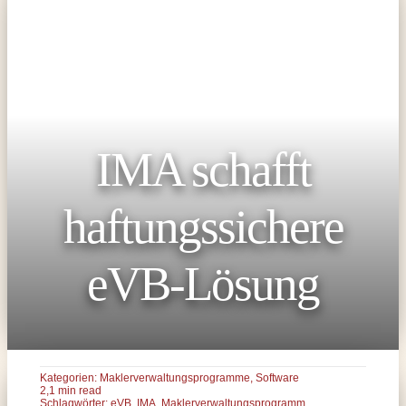
IMA schafft
haftungssichere
eVB-Lösung
Kategorien:
Maklerverwaltungsprogramme
,
Software
2,1 min read
Schlagwörter:
eVB
,
IMA
,
Maklerverwaltungsprogramm
,