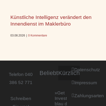
Künstliche Intelligenz verändert den
Innendienst im Maklerbüro
03.08.2026
|
0 Kommentare
Datenschutz
Beliebt
Kürzlich
Telefon 040
386 52 771
Impressum
»Get
Zahlungsarten
Invested by
Schreiben
blau direkt«: