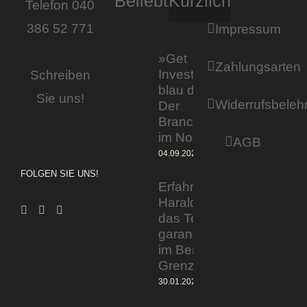
Beliebt
Kürzlich
Telefon 040
386 52 771
Impressum
»Get
Zahlungsarten
Invested by
Schreiben
blau direkt«:
Sie uns!
Widerrufsbeleh
Der
Branchentag
im Norden
AGB
04.09.2023
FOLGEN SIE UNS!
Erfahrener Experte
Harald Wesely stärkt
das Team von
garantiertmehrnetto.de
im Bereich
Grenzgänger
30.01.2024