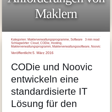
Maklern
Kategorien:
Maklerverwaltungsprogramme
,
Software
3 min read
Schlagwörter:
Cloud
,
CODie
,
Hosting
,
Maklerverwaltungsprogramm
,
Maklerverwaltungssoftware
,
Noovic
Veröffentlicht:5. März 2016
CODie und Noovic
entwickeln eine
standardisierte IT
Lösung für den