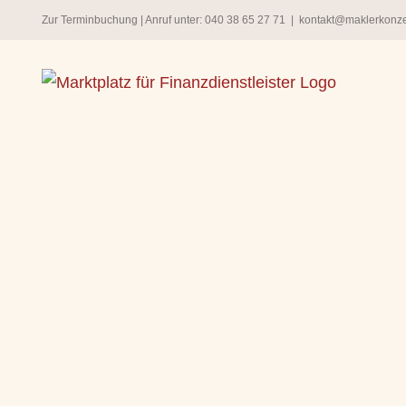
Zum
Zur Terminbuchung
| Anruf unter:
040 38 65 27 71
|
kontakt@maklerkonz
Inhalt
springen