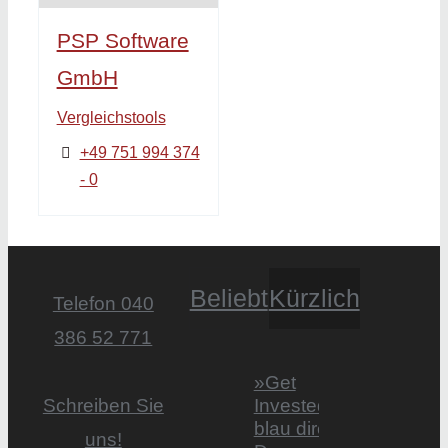
PSP Software
GmbH
Vergleichstools
+49 751 994 374
- 0
Beliebt
Kürzlich
Telefon 040
386 52 771
»Get
Invested by
Schreiben Sie
blau direkt«:
uns!