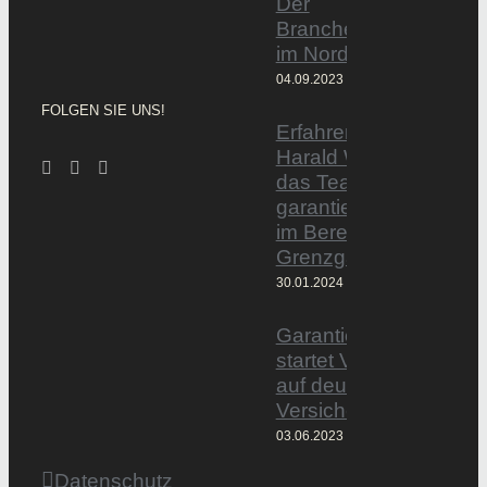
Der
Branchentag
im Norden
04.09.2023
FOLGEN SIE UNS!
Erfahrener Experte
Harald Wesely stärkt
das Team von
garantiertmehrnetto.d
im Bereich
Grenzgänger
30.01.2024
Garantiertmehrnetto.
startet Vermittlerplattf
auf deutschem
Versicherungsmarkt
03.06.2023
Datenschutz