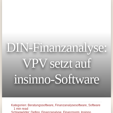
DIN-Finanzanalyse:
VPV setzt auf
insinno-Software
Kategorien:
Beratungssoftware
,
Finanzanalysesoftware
,
Software
1 min read
Schlagwörter:
Defino
,
Finanzanalyse
,
Finanznorm
,
Insinno
,