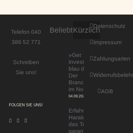
Datenschutz
Beliebt
Kürzlich
Telefon 040
386 52 771
Impressum
»Get
Zahlungsarten
Invested by
Schreiben
blau direkt«:
Sie uns!
Widerrufsbeleh
Der
Branchentag
im Norden
AGB
04.09.2023
FOLGEN SIE UNS!
Erfahrener Experte
Harald Wesely stärkt
das Team von
garantiertmehrnetto.de