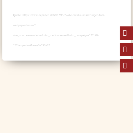
Quelle:
https://www.experten.de/2017/11/27/die-mifid-ii-umsetzungen-fuer-
wertpapierfirmen/?
utm_source=newsletter&utm_medium=email&utm_campaign=171128-
157+experten+News%C2%B2