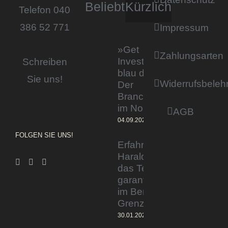
Beliebt
Kürzlich
Telefon 040
386 52 771
Impressum
»Get
Zahlungsarten
Invested by
Schreiben
blau direkt«:
Sie uns!
Widerrufsbeleh
Der
Branchentag
im Norden
AGB
04.09.2023
FOLGEN SIE UNS!
Erfahrener Experte
Harald Wesely stärkt
das Team von
garantiertmehrnetto.de
im Bereich
Grenzgänger
30.01.2024