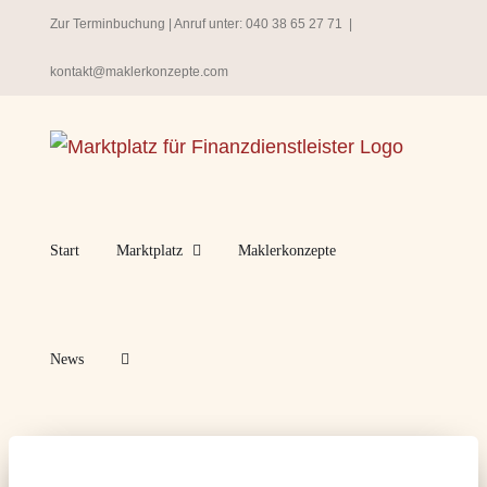
Zum
Zur Terminbuchung
| Anruf unter:
040 38 65 27 71
|
Inhalt
kontakt@maklerkonzepte.com
springen
Start
Marktplatz
Maklerkonzepte
News