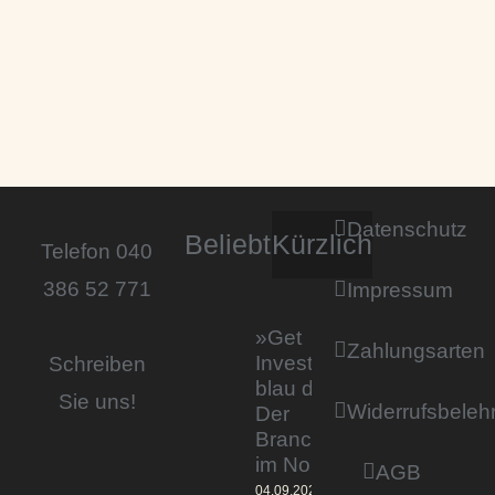
Datenschutz
Beliebt
Kürzlich
Telefon 040
386 52 771
Impressum
»Get
Zahlungsarten
Invested by
Schreiben
blau direkt«:
Sie uns!
Widerrufsbeleh
Der
Branchentag
im Norden
AGB
04.09.2023