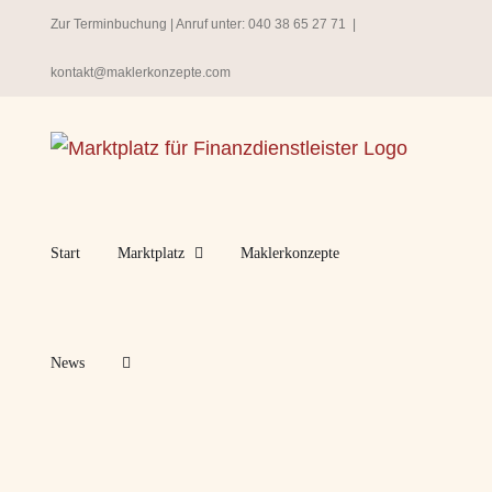
Zum
Zur Terminbuchung
| Anruf unter:
040 38 65 27 71
|
Inhalt
kontakt@maklerkonzepte.com
springen
Start
Marktplatz
Maklerkonzepte
News