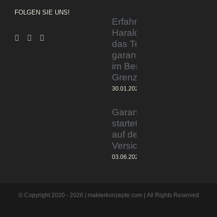
FOLGEN SIE UNS!
Erfahrener Experte
Harald Wesely stärkt
das Team von
garantiertmehrnetto.de
im Bereich
Grenzgänger
30.01.2024
Garantiertmehrnetto.de®
startet Vermittlerplattform
auf deutschem
Versicherungsmarkt
03.06.2023
© Copyright 2020 -
2026 | maklerkonzepte.com | All Rights Reserved