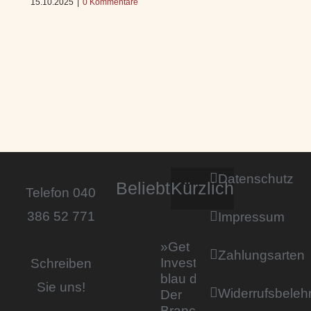
15.10.2025
|
0 Kommentare
Datenschutz
Beliebt
Kürzlich
Telefon 040
386 52 771
Impressum
»Get
Zahlungsarten
Invested by
Schreiben
blau direkt«:
Sie uns!
Widerrufsbeleh
Der
Branchentag