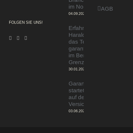
im Norden
AGB
04.09.2023
FOLGEN SIE UNS!
Erfahrener Experte
Harald Wesely stärkt
das Team von
garantiertmehrnetto.de
im Bereich
Grenzgänger
30.01.2024
Garantiertmehrnetto.de®
startet Vermittlerplattform
auf deutschem
Versicherungsmarkt
03.06.2023