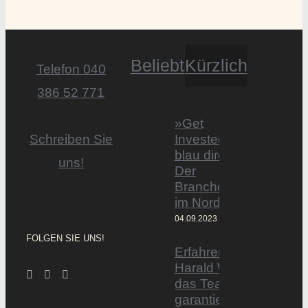
Beliebt
Kürzlich
Telefon 040
386 52 771
»Get
Invested by
Schreiben Sie
blau direkt«:
uns!
Der
Branchentag
im Norden
04.09.2023
FOLGEN SIE UNS!
Erfahrener Experte
Harald Wesely stärkt
das Team von
garantiertmehrnetto.d