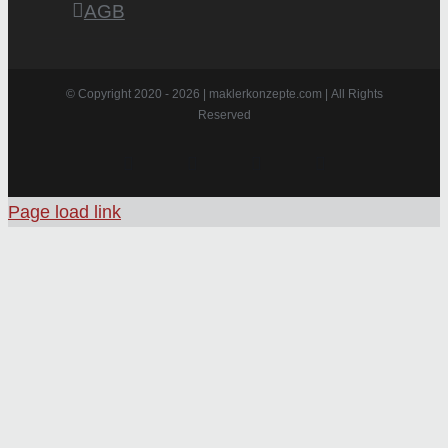
AGB
© Copyright 2020 -
2026 | maklerkonzepte.com | All Rights
Reserved
Instagram
Facebook
X
Pinterest
Page load link