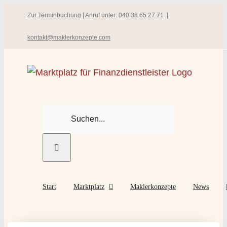
Zum
Zur Terminbuchung
| Anruf unter:
040 38 65 27 71
|
Inhalt
kontakt@maklerkonzepte.com
springen
Suche
nach:
Start
Marktplatz
Maklerkonzepte
News