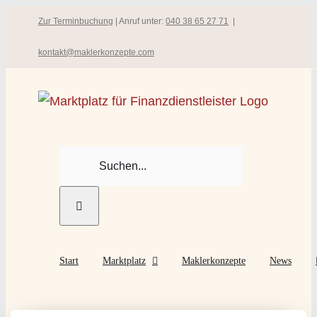
Zum
Zur Terminbuchung
| Anruf unter:
040 38 65 27 71
|
Inhalt
kontakt@maklerkonzepte.com
springen
Suche
nach:
Start
Marktplatz
Maklerkonzepte
News