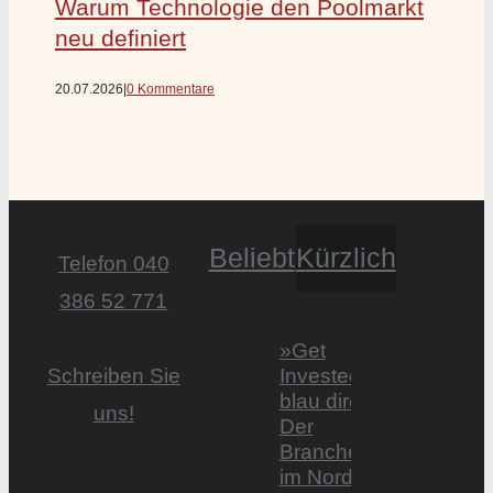
Warum Technologie den Poolmarkt
neu definiert
20.07.2026
|
0 Kommentare
Beliebt
Kürzlich
Telefon 040
386 52 771
»Get
Invested by
Schreiben Sie
blau direkt«:
uns!
Der
Branchentag
im Norden