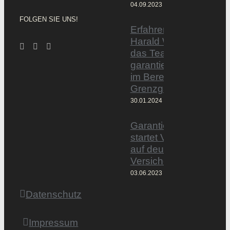
04.09.2023
FOLGEN SIE UNS!
Erfahrener Experte
Harald Wesely stärkt
das Team von
garantiertmehrnetto.d
im Bereich
Grenzgänger
30.01.2024
Garantiertmehrnetto.
startet Vermittlerplattf
auf deutschem
Versicherungsmarkt
03.06.2023
Datenschutz
Impressum