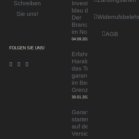
Invested by
Schreiben
blau direkt«:
Sie uns!
Widerrufsbeleh
Der
Branchentag
im Norden
AGB
04.09.2023
FOLGEN SIE UNS!
Erfahrener Experte
Harald Wesely stärkt
das Team von
garantiertmehrnetto.de
im Bereich
Grenzgänger
30.01.2024
Garantiertmehrnetto.de®
startet Vermittlerplattform
auf deutschem
Versicherungsmarkt