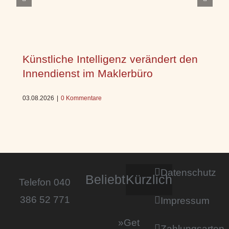
Künstliche Intelligenz verändert den
Innendienst im Maklerbüro
03.08.2026
|
0 Kommentare
Datenschutz
Beliebt
Kürzlich
Telefon 040
386 52 771
Impressum
»Get
Zahlungsarten