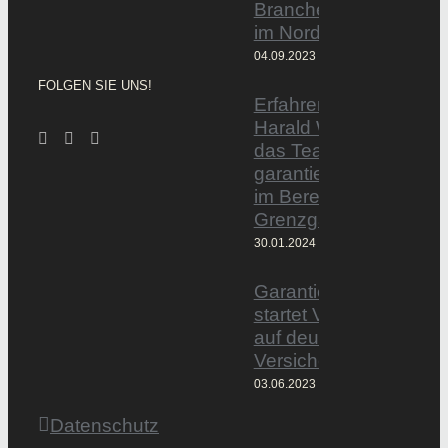
Branchentag
im Norden
04.09.2023
FOLGEN SIE UNS!
Erfahrener Experte
Harald Wesely stärkt
das Team von
garantiertmehrnetto.d
im Bereich
Grenzgänger
30.01.2024
Garantiertmehrnetto.
startet Vermittlerplattf
auf deutschem
Versicherungsmarkt
03.06.2023
Datenschutz