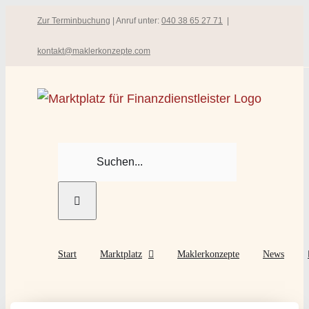
Zum
Zur Terminbuchung
| Anruf unter:
040 38 65 27 71
|
Inhalt
kontakt@maklerkonzepte.com
springen
Suche
nach:
Start
Marktplatz
Maklerkonzepte
News