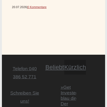
20.07.2026
|
0 Kommentare
Beliebt
Kürzlich
Telefon 040
386 52 771
»Get
Invested by
Schreiben Sie
blau direkt«:
uns!
Der