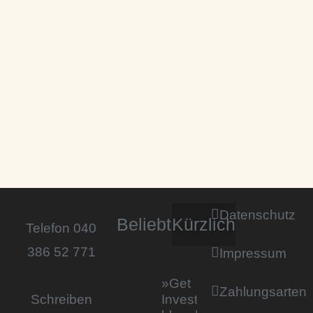
Datenschutz
Beliebt
Kürzlich
Telefon 040
386 52 771
Impressum
»Get
Zahlungsarten
Invested by
Schreiben