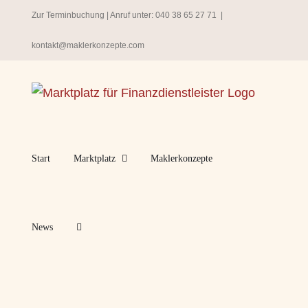
Zum
Zur Terminbuchung
| Anruf unter:
040 38 65 27 71
|
Inhalt
kontakt@maklerkonzepte.com
springen
Start
Marktplatz
Maklerkonzepte
News