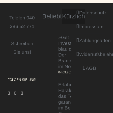
Datenschutz
Beliebt
Kürzlich
Telefon 040
386 52 771
Impressum
»Get
Zahlungsarten
Invested by
Schreiben
blau direkt«:
Sie uns!
Widerrufsbeleh
Der
Branchentag
im Norden
AGB
04.09.2023
FOLGEN SIE UNS!
Erfahrener Experte
Harald Wesely stärkt
das Team von
garantiertmehrnetto.de
im Bereich