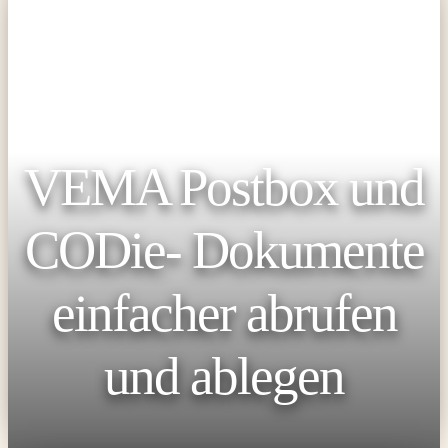
VEMA Postbox und
CODie- Dokumente
einfacher abrufen
und ablegen