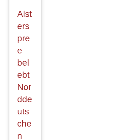
Alst
ers
pre
e
bel
ebt
Nor
dde
uts
che
n