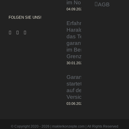
im Norden
AGB
04.09.2023
FOLGEN SIE UNS!
Erfahrener Experte
Harald Wesely stärkt
das Team von
garantiertmehrnetto.de
im Bereich
Grenzgänger
30.01.2024
Garantiertmehrnetto.de®
startet Vermittlerplattform
auf deutschem
Versicherungsmarkt
03.06.2023
© Copyright 2020 -
2026 | maklerkonzepte.com | All Rights Reserved