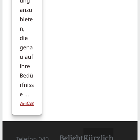
ung
anzu
biete
n,
die
gena
u auf
ihre
Bedü
rfniss
e ...
Weiterlesen
0
Beliebt
Kürzlich
Telefon 040