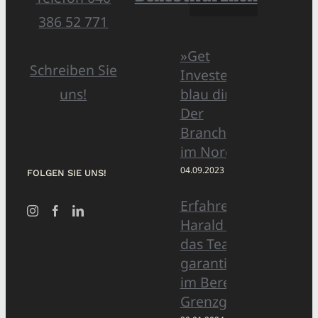
386 52 771
»Get
Schreiben Sie
Invested by
blau direkt«:
uns!
Der
Branchentag
im Norden
04.09.2023
FOLGEN SIE UNS!
Erfahrener Experte
Harald Wesely stärkt
das Team von
garantiertmehrnetto
im Bereich
Grenzgänger