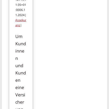
1:35+01
:00
06.1
1.2024
|
Assekur
anz
|
Um
Kund
inne
n
und
Kund
en
eine
Versi
cher