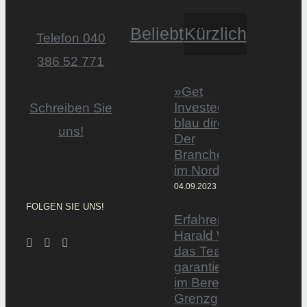
Beliebt
Kürzlich
Telefon 040
386 52 771
»Get
Invested by
Schreiben Sie
blau direkt«:
uns!
Der
Branchentag
im Norden
04.09.2023
FOLGEN SIE UNS!
Erfahrener Experte
Harald Wesely stärkt
das Team von
garantiertmehrnetto.d
im Bereich
Grenzgänger