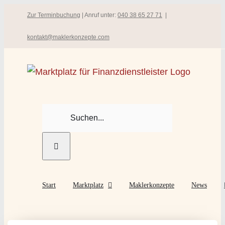
Zum
Zur Terminbuchung
| Anruf unter:
040 38 65 27 71
|
Inhalt
kontakt@maklerkonzepte.com
springen
Suche
nach:
Start
Marktplatz
Maklerkonzepte
News