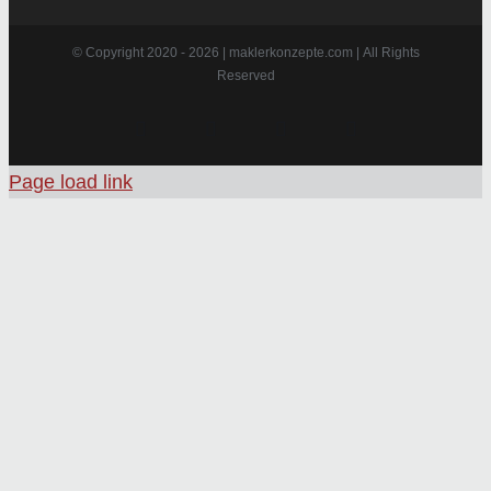
© Copyright 2020 -
2026 | maklerkonzepte.com | All Rights
Reserved
Instagram
Facebook
X
Pinterest
Page load link