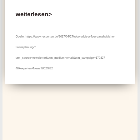
weiterlesen>
Quelle:
https://www.experten.de/2017/04/27/robo-advisor-fuer-ganzheitliche-
finanzplanung/?
utm_source=newsletter&utm_medium=email&utm_campaign=170427-
48+experten+News%C2%B2