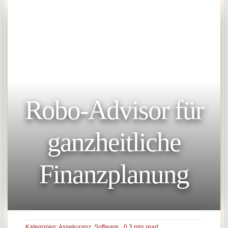
Robo-Advisor für
ganzheitliche
Finanzplanung
Kategorien:
Assekuranz
,
Software
0,3 min read