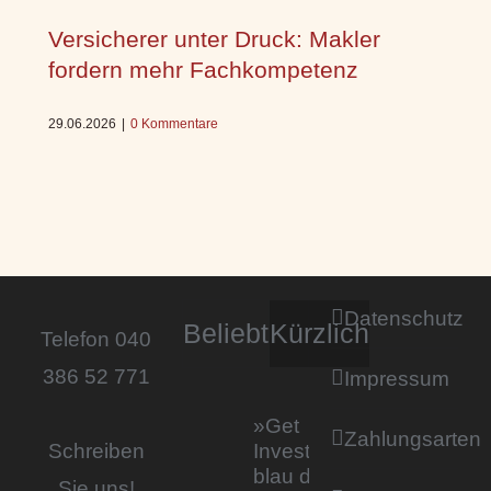
Versicherer unter Druck: Makler
fordern mehr Fachkompetenz
29.06.2026
|
0 Kommentare
Datenschutz
Beliebt
Kürzlich
Telefon 040
386 52 771
Impressum
»Get
Zahlungsarten
Invested by
Schreiben
blau direkt«:
Sie uns!