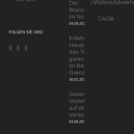
Widerrufsbeleh
Der
Branchentag
im Norden
AGB
04.09.2023
FOLGEN SIE UNS!
Erfahrener Experte
Harald Wesely stärkt
das Team von
garantiertmehrnetto.de
im Bereich
Grenzgänger
30.01.2024
Garantiertmehrnetto.de®
startet Vermittlerplattform
auf deutschem
Versicherungsmarkt
03.06.2023