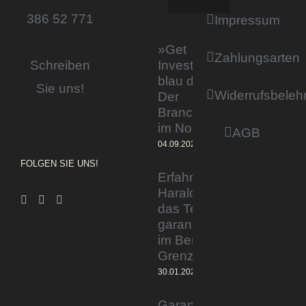
386 52 771
Impressum
»Get
Zahlungsarten
Invested by
Schreiben
blau direkt«:
Sie uns!
Widerrufsbeleh
Der
Branchentag
im Norden
AGB
04.09.2023
FOLGEN SIE UNS!
Erfahrener Experte
Harald Wesely stärkt
das Team von
garantiertmehrnetto.de
im Bereich
Grenzgänger
30.01.2024
Garantiertmehrnetto.de®