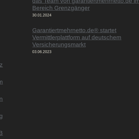
das Team von garantiertmehrnetto.de i
Bereich Grenzgänger
30.01.2024
Garantiertmehrnetto.de® startet
Vermittlerplattform auf deutschem
Versicherungsmarkt
03.06.2023
z
m
n
g
B