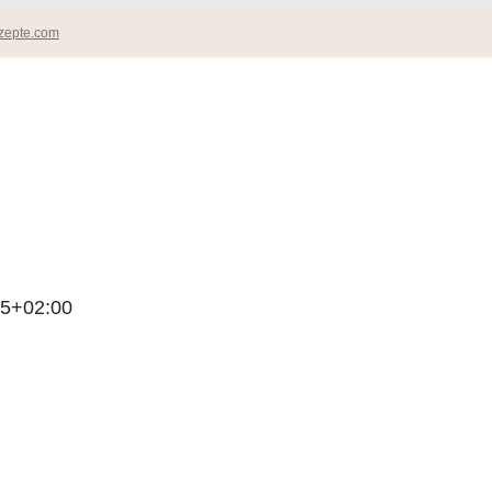
zepte.com
05+02:00