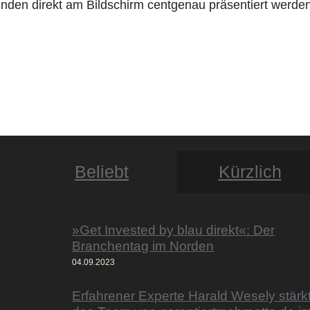
nden direkt am Bildschirm centgenau präsentiert werden
Beliebt
Kürzlich
»Get Invested by blau direkt«: Der
Branchentag im Norden
04.09.2023
Erfahrener Experte Harald Wesely stärk