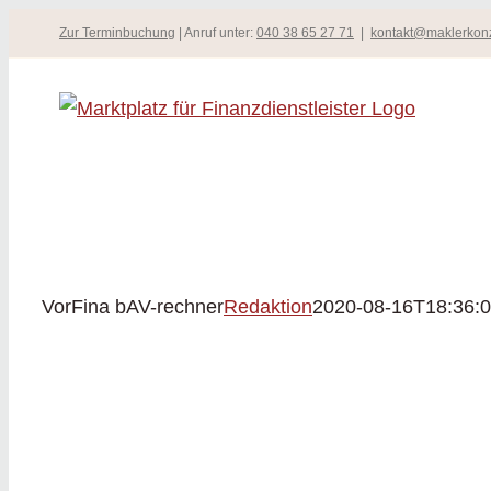
Zum
Zur Terminbuchung
| Anruf unter:
040 38 65 27 71
|
kontakt@maklerkon
Inhalt
springen
VorFina bAV-rechner
Redaktion
2020-08-16T18:36: