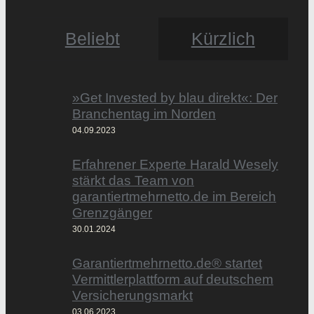
Beliebt
Kürzlich
»Get Invested by blau direkt«: Der
Branchentag im Norden
04.09.2023
Erfahrener Experte Harald Wesely
stärkt das Team von
garantiertmehrnetto.de im Bereich
Grenzgänger
30.01.2024
Garantiertmehrnetto.de® startet
Vermittlerplattform auf deutschem
Versicherungsmarkt
03.06.2023