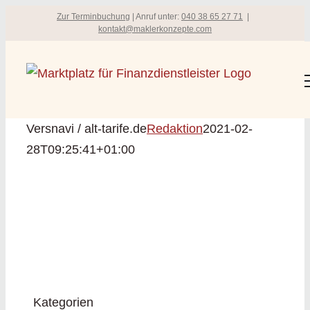
Zum
Zur Terminbuchung
| Anruf unter:
040 38 65 27 71
|
kontakt@maklerkonzepte.com
Inhalt
springen
Versnavi / alt-tarife.de
Redaktion
2021-02-
28T09:25:41+01:00
Kategorien