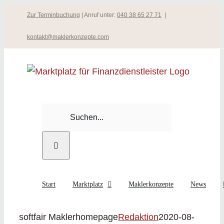
Zum
Zur Terminbuchung
| Anruf unter:
040 38 65 27 71
|
Inhalt
kontakt@maklerkonzepte.com
springen
Suche
nach:
Start
Marktplatz
Maklerkonzepte
News
softfair Maklerhomepage
Redaktion
2020-08-