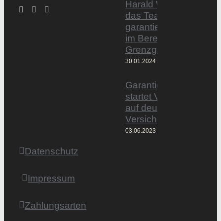
Harald Wesely stärkt
das Team von
garantiertmehrnetto.d
im Bereich
Grenzgänger
30.01.2024
Garantiertmehrnetto.
startet Vermittlerplattf
auf deutschem
Versicherungsmarkt
03.06.2023
Datenschutz
Impressum
Zahlungsarten