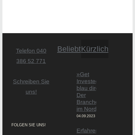
Beliebt
Kürzlich
Telefon 040
386 52 771
»Get
Invested by
Schreiben Sie
blau direkt«:
uns!
Der
Branchentag
im Norden
04.09.2023
FOLGEN SIE UNS!
Erfahrener Experte