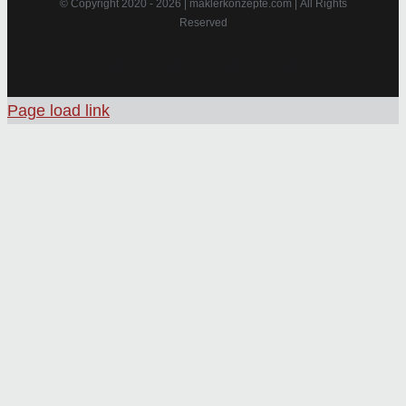
© Copyright 2020 -
2026 | maklerkonzepte.com | All Rights
Reserved
Instagram
Facebook
X
Pinterest
Page load link