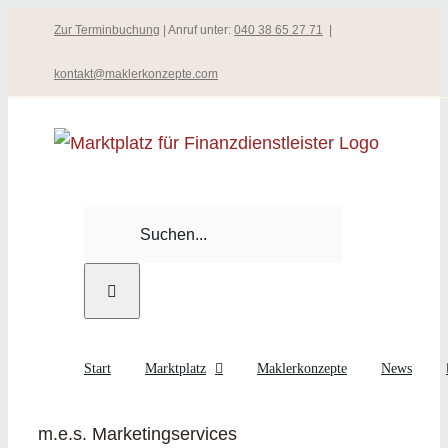
Zum
Zur Terminbuchung
| Anruf unter:
040 38 65 27 71
|
Inhalt
kontakt@maklerkonzepte.com
springen
Suche
nach:
Start
Marktplatz
Maklerkonzepte
News
m.e.s. Marketingservices