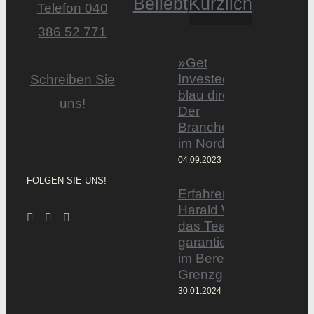
Beliebt
Kürzlich
Telefon 040
386 52 771
»Get
Invested by
Schreiben Sie
blau direkt«:
uns!
Der
Branchentag
im Norden
04.09.2023
FOLGEN SIE UNS!
Erfahrener Experte
Harald Wesely stärkt
das Team von
garantiertmehrnetto.d
im Bereich
Grenzgänger
30.01.2024