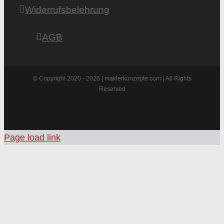
Widerrufsbelehrung
AGB
© Copyright 2020 -
2026 | maklerkonzepte.com | All Rights
Reserved
Instagram
Facebook
X
Pinterest
Page load link