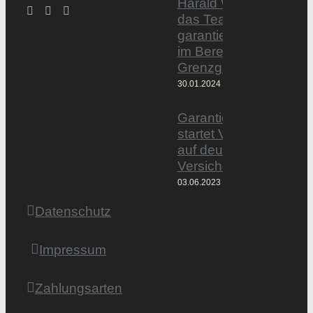
Harald Wesely stärkt
das Team von
garantiertmehrnetto.d
im Bereich
Grenzgänger
30.01.2024
Garantiertmehrnetto.
startet Vermittlerplattf
auf deutschem
Versicherungsmarkt
03.06.2023
Datenschutz
Impressum
Zahlungsarten