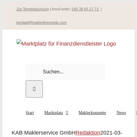
Zum
Zur Terminbuchung
| Anruf unter:
040 38 65 27 71
|
Inhalt
kontakt@maklerkonzepte.com
springen
Suche
nach:
Start
Marktplatz
Maklerkonzepte
News
KAB Maklerservice GmbH
Redaktion
2021-03-