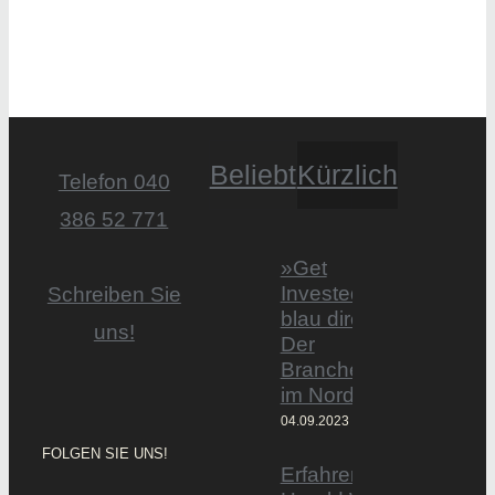
Beliebt
Kürzlich
Telefon 040
386 52 771
»Get
Invested by
Schreiben Sie
blau direkt«:
uns!
Der
Branchentag
im Norden
04.09.2023
FOLGEN SIE UNS!
Erfahrener Experte