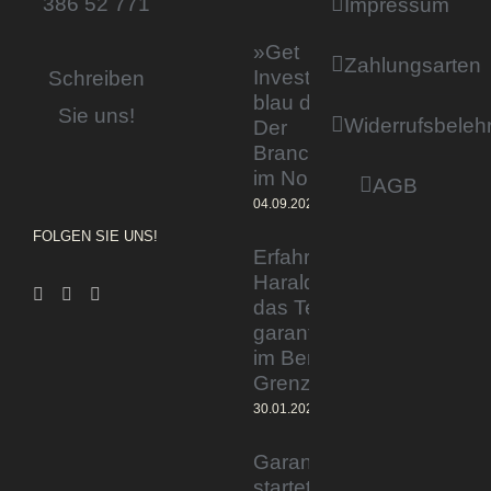
386 52 771
Impressum
»Get
Zahlungsarten
Invested by
Schreiben
blau direkt«:
Sie uns!
Widerrufsbeleh
Der
Branchentag
im Norden
AGB
04.09.2023
FOLGEN SIE UNS!
Erfahrener Experte
Harald Wesely stärkt
das Team von
garantiertmehrnetto.de
im Bereich
Grenzgänger
30.01.2024
Garantiertmehrnetto.de®
startet Vermittlerplattform