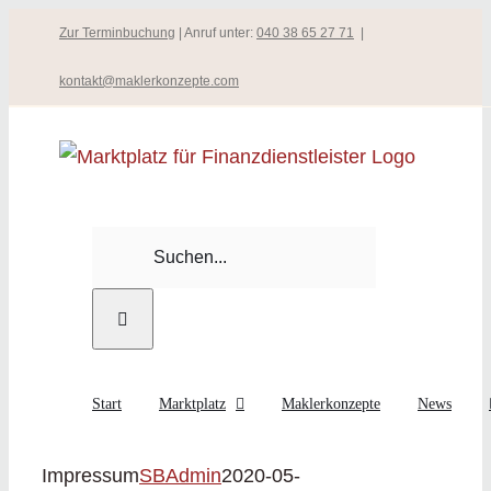
Zum
Zur Terminbuchung
| Anruf unter:
040 38 65 27 71
|
Inhalt
kontakt@maklerkonzepte.com
springen
Suche
nach:
Start
Marktplatz
Maklerkonzepte
News
Impressum
SBAdmin
2020-05-