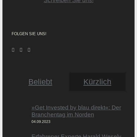
Schreiben Sie uns!
FOLGEN SIE UNS!
Beliebt
Kürzlich
»Get Invested by blau direkt«: Der
Branchentag im Norden
04.09.2023
Erfahrener Experte Harald Wesely