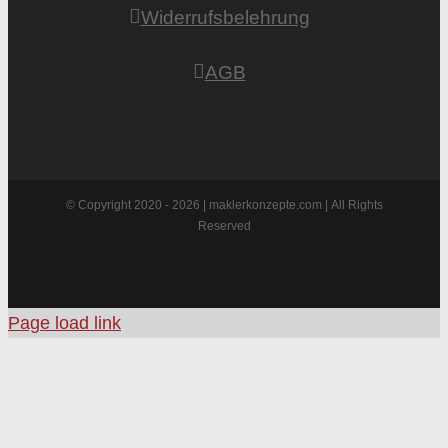
Widerrufsbelehrung
AGB
© Copyright 2020 -
2026 | maklerkonzepte.com | All Rights
Reserved
Instagram
Facebook
X
Pinterest
Page load link