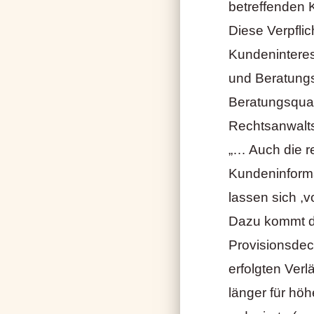
betreffenden 
Diese Verpfli
Kundeninteres
und Beratungs
Beratungsquali
Rechtsanwalts
„… Auch die r
Kundeninforma
lassen sich ,v
Dazu kommt di
Provisionsdeck
erfolgten Ver
länger für hö