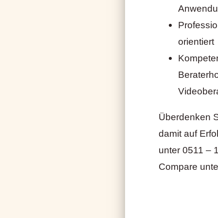
Anwendu
Professi
orientiert
Kompetent
Beraterho
Videobera
Überdenken Sie
damit auf Erfo
unter 0511 – 
Compare unt