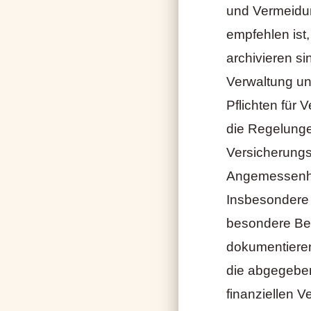
und Vermeidun
empfehlen ist
archivieren s
Verwaltung und
Pflichten für 
die Regelunge
Versicherungs
Angemessenhei
Insbesondere 
besondere Bede
dokumentieren
die abgegeben
finanziellen 