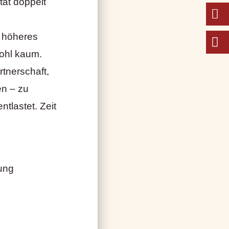
tät doppelt
n höheres
wohl kaum.
rtnerschaft,
en – zu
tlastet. Zeit
tung
n