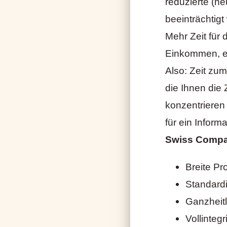
reduzierte (ne
beeinträchtigt
Mehr Zeit für 
Einkommen, ei
Also: Zeit zum
die Ihnen die 
konzentrieren
für ein Infor
Swiss Compar
Breite Pr
Standardi
Ganzheit
Vollinteg