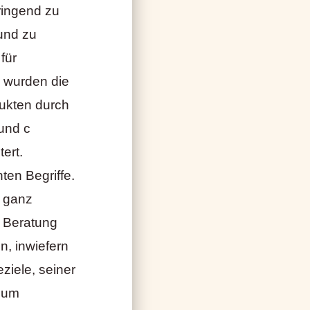
ringend zu
und zu
für
s wurden die
dukten durch
und c
ert.
ten Begriffe.
g ganz
r Beratung
, inwiefern
ziele, seiner
 zum