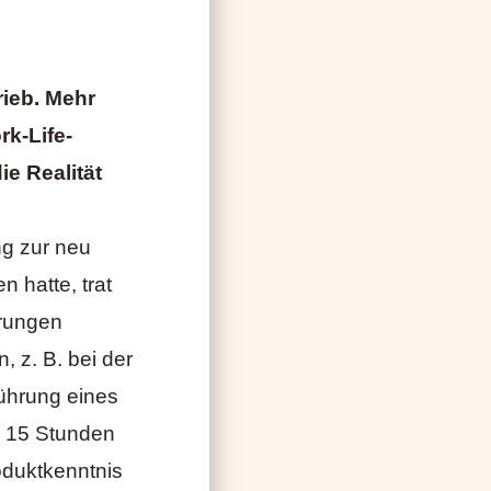
ieb. Mehr
k-Life-
ie Realität
g zur neu
 hatte, trat
erungen
 z. B. bei der
führung eines
u 15 Stunden
duktkenntnis