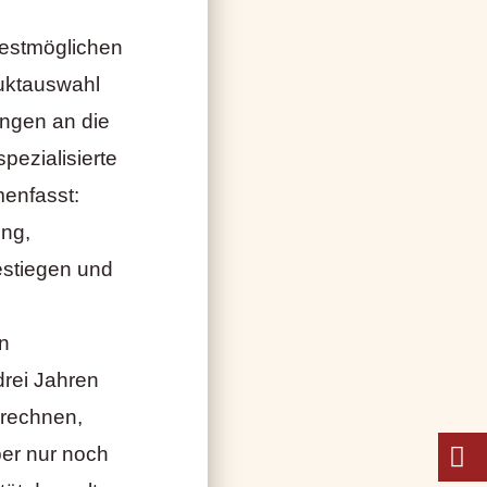
bestmöglichen
uktauswahl
ngen an die
pezialisierte
enfasst:
ung,
estiegen und
n
drei Jahren
 rechnen,
ber nur noch