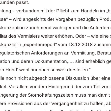
Kunden passt.
chtung – verbunden mit der Pflicht zum Handeln im „
se“ – wird angesichts der Vorgaben bezüglich Prod
konzeption zunehmend wichtiger und die Anforderu
tät des Vermittlers weiter erhöhen. Oder – wie eine s
kanzlei in „expertenreport“ vom 18.12.2018 zusamm
egulatorischen Anforderungen an Vermittlung, Berat
tion und deren Dokumentation, … sind erheblich g
on Hand‘ wohl nur noch schwer darstellen.“
e noch nicht abgeschlossene Diskussion über eine
el. Vor allem vor dem Hintergrund der zum Teil vor 
längerung der Stornohaftungszeiten muss man damit
here Provisionen aus der Vergangenheit zu haften, a