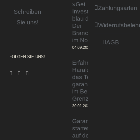
»Get
Zahlungsarten
Invested by
Schreiben
blau direkt«:
Sie uns!
Widerrufsbeleh
Der
Branchentag
im Norden
AGB
04.09.2023
FOLGEN SIE UNS!
Erfahrener Experte
Harald Wesely stärkt
das Team von
garantiertmehrnetto.de
im Bereich
Grenzgänger
30.01.2024
Garantiertmehrnetto.de®
startet Vermittlerplattform
auf deutschem