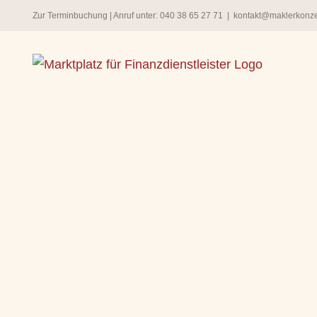
Zum
Zur Terminbuchung
| Anruf unter:
040 38 65 27 71
|
kontakt@maklerkonz
Inhalt
springen