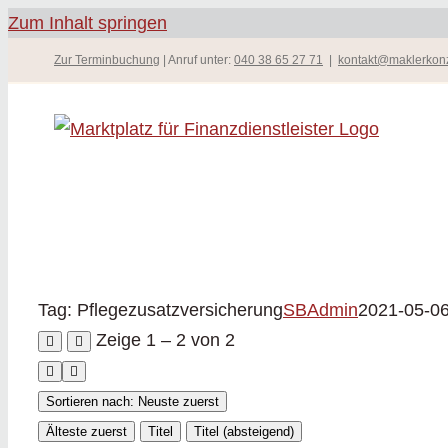
Zum Inhalt springen
Zur Terminbuchung
| Anruf unter:
040 38 65 27 71
|
kontakt@maklerkon
Tag: Pflegezusatzversicherung
SBAdmin
2021-05-0
Zeige 1 – 2 von 2
Sortieren nach: Neuste zuerst
Älteste zuerst
Titel
Titel (absteigend)