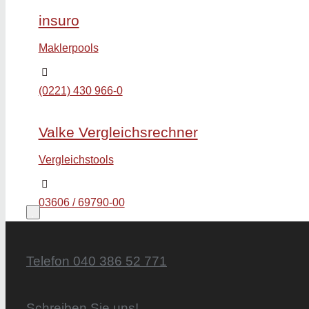
insuro
Maklerpools
(0221) 430 966-0
Valke Vergleichsrechner
Vergleichstools
03606 / 69790-00
Telefon 040 386 52 771
Schreiben Sie uns!