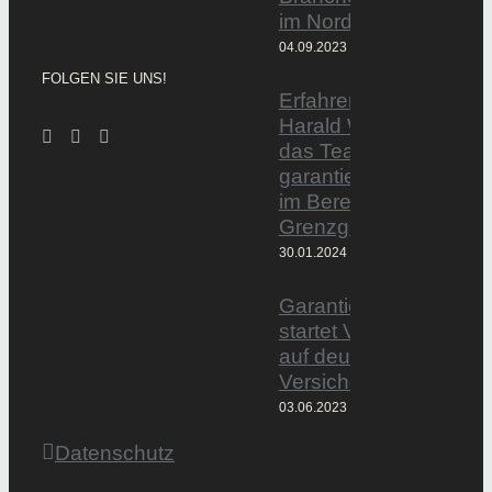
im Norden
04.09.2023
FOLGEN SIE UNS!
Erfahrener Experte
Harald Wesely stärkt
das Team von
garantiertmehrnetto.d
im Bereich
Grenzgänger
30.01.2024
Garantiertmehrnetto.
startet Vermittlerplattf
auf deutschem
Versicherungsmarkt
03.06.2023
Datenschutz