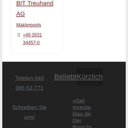
BIT Treuhand
AG
Maklerpools
+49 2631
34457-0
Beliebt
Kürzlich
Telefon 040
386 52 771
»Get
Invested by
Schreiben Sie
blau direkt«:
uns!
Der
Branchentag