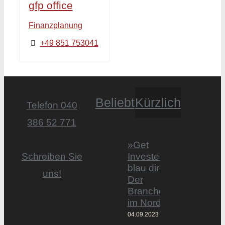
gfp office
Finanzplanung
+49 851 753041
Beliebt
Kürzlich
Telefon 040
386 52 771
»Get
Invested by
Schreiben Sie
blau direkt«:
uns!
Der
Branchentag
im Norden
04.09.2023