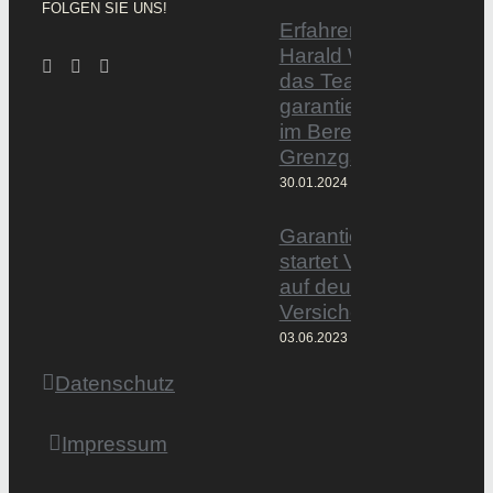
FOLGEN SIE UNS!
Erfahrener Experte
Harald Wesely stärkt
das Team von
garantiertmehrnetto.d
im Bereich
Grenzgänger
30.01.2024
Garantiertmehrnetto.
startet Vermittlerplattf
auf deutschem
Versicherungsmarkt
03.06.2023
Datenschutz
Impressum