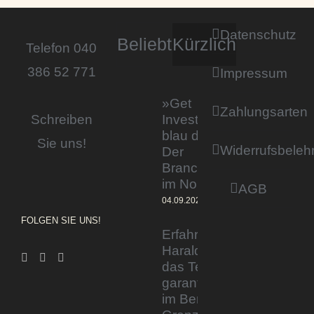
Datenschutz
Beliebt
Kürzlich
Telefon 040
386 52 771
Impressum
»Get
Zahlungsarten
Invested by
Schreiben
blau direkt«:
Sie uns!
Widerrufsbeleh
Der
Branchentag
im Norden
AGB
04.09.2023
FOLGEN SIE UNS!
Erfahrener Experte
Harald Wesely stärkt
das Team von
garantiertmehrnetto.de
im Bereich