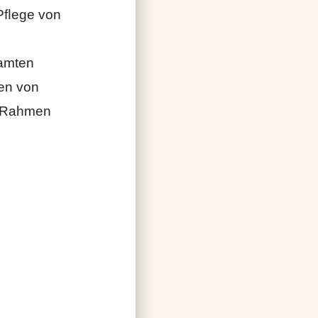
d Pﬂege von
samten
en von
m Rahmen