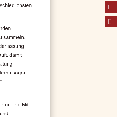
schiedlichsten
enden
zu sammeln,
ederlassung
uft, damit
altung
 kann sogar
”
cherungen. Mit
 und