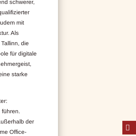
end schwerer,
alifizierter
 zudem mit
tur. Als
Tallinn, die
le für digitale
nehmergeist,
eine starke
er:
 führen.
außerhalb der
me Office-