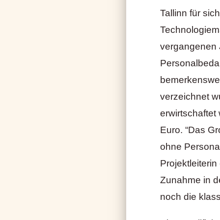
Tallinn für si
Technologiema
vergangenen 
Personalbedarf
bemerkenswer
verzeichnet w
erwirtschaftet
Euro. “Das Gr
ohne Personale
Projektleiteri
Zunahme in de
noch die klass