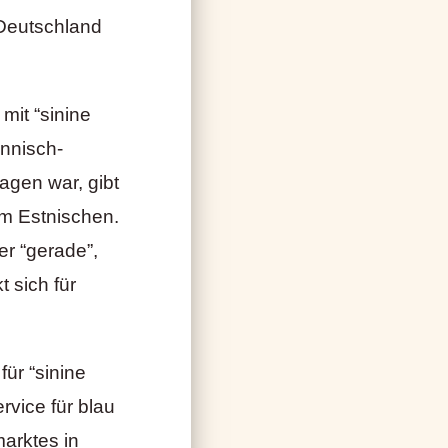
 Deutschland
mit “sinine
innisch-
ragen war, gibt
im Estnischen.
er “gerade”,
t sich für
für “sinine
ervice für blau
marktes in