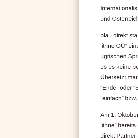
International
und Österreich
blau direkt st
lithne OÜ” ein
ugrischen Spra
es es keine b
Übersetzt man 
“Ende” oder “S
“einfach” bzw
Am 1. Oktober 
lithne” bereits
direkt Partner