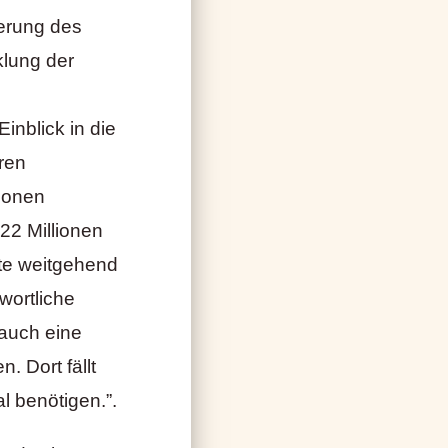
ierung des
klung der
inblick in die
ren
ionen
122 Millionen
te weitgehend
wortliche
 auch eine
 Dort fällt
al benötigen.”.