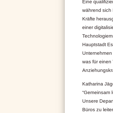
Eine qualifiz
während sich E
Kräfte herausg
einer digitali
Technologiemar
Hauptstadt Est
Unternehmen g
was für einen
Anziehungskraf
Katharina Jäge
“Gemeinsam le
Unsere Depart
Büros zu leit