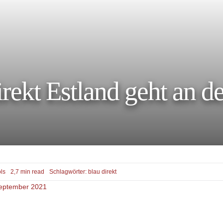
irekt Estland geht an de
ls
2,7 min read
Schlagwörter:
blau direkt
 September 2021