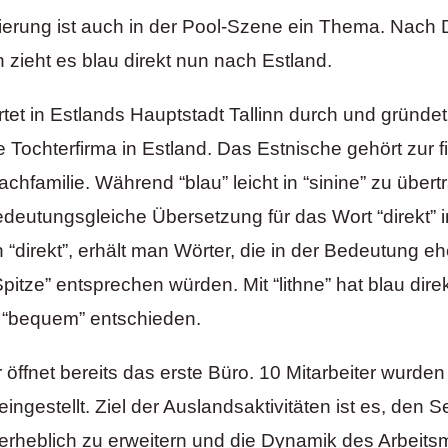
isierung ist auch in der Pool-Szene ein Thema. Nach
 zieht es blau direkt nun nach Estland.
artet in Estlands Hauptstadt Tallinn durch und gründet 
e Tochterfirma in Estland. Das Estnische gehört zur f
chfamilie. Während “blau” leicht in “sinine” zu übert
edeutungsgleiche Übersetzung für das Wort “direkt” 
“direkt”, erhält man Wörter, die in der Bedeutung eh
pitze” entsprechen würden. Mit “lithne” hat blau direk
. “bequem” entschieden.
öffnet bereits das erste Büro. 10 Mitarbeiter wurden 
 eingestellt. Ziel der Auslandsaktivitäten ist es, den S
 erheblich zu erweitern und die Dynamik des Arbeits