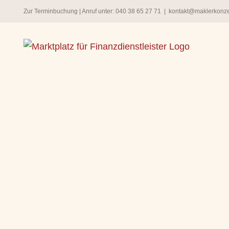
Zum
Zur Terminbuchung
| Anruf unter:
040 38 65 27 71
|
kontakt@maklerkonz
Inhalt
springen